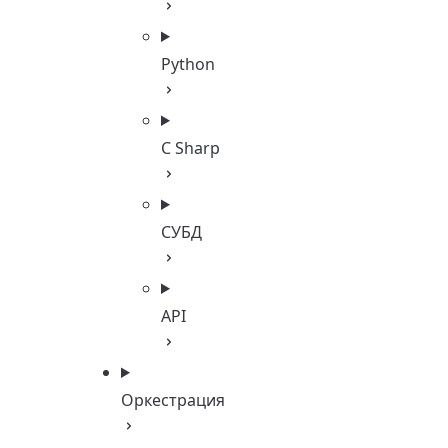
Python
C Sharp
СУБД
API
Оркестрация