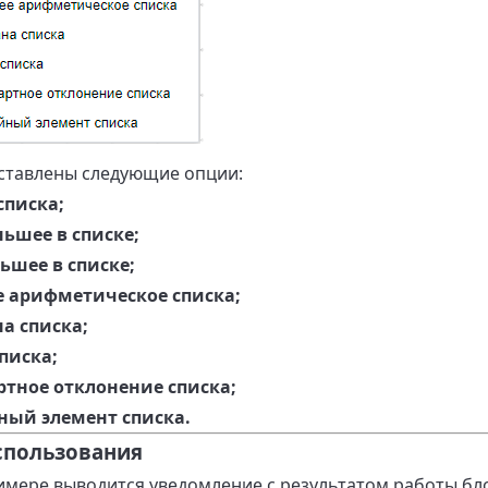
ставлены следующие опции:
списка;
ьшее в списке;
ьшее в списке;
е арифметическое списка;
а списка;
писка;
ртное отклонение списка;
ный элемент списка.
спользования
имере выводится уведомление с результатом работы бло