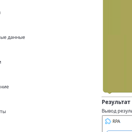
и
ные данные
и
ение
Результат
Вывод резуль
нты