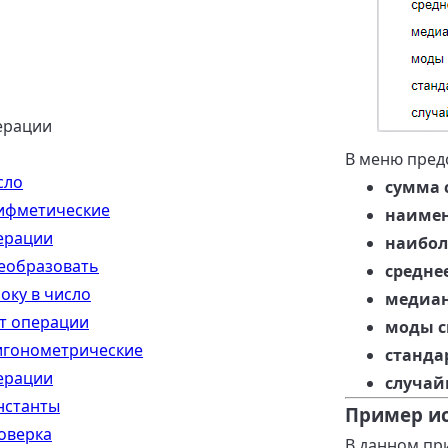
ерации
В меню пред
сло
сумма 
ифметические
наимен
ерации
наибол
еобразовать
средне
оку в число
медиан
т операции
моды с
игонометрические
станда
ерации
случай
нстанты
Пример и
оверка
В данном пр