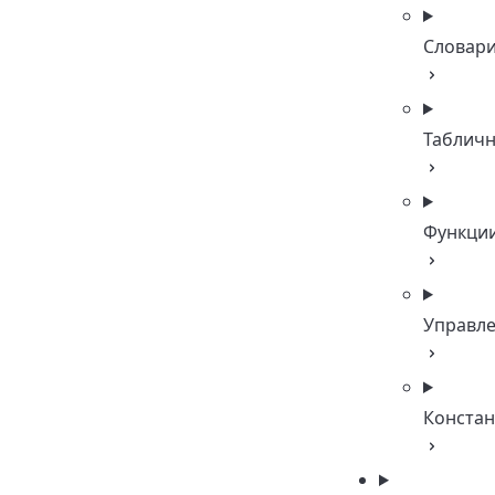
Словар
Таблич
Функци
Управл
Конста