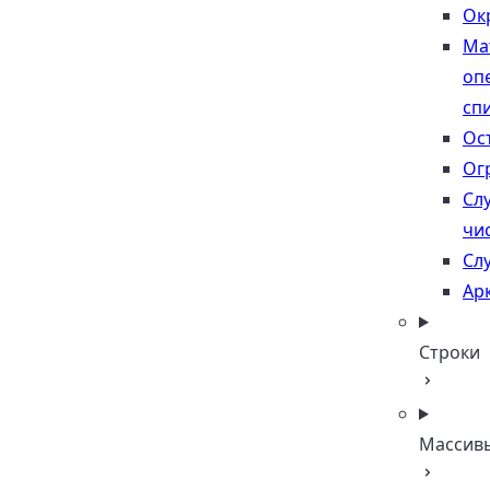
Ок
Ма
оп
сп
Ос
Ог
Сл
чи
Сл
Ар
Строки
Массив