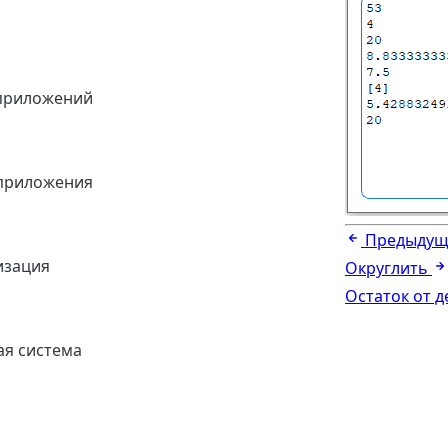
приложений
приложения
Предыдущ
изация
Округлить
Остаток от 
я система