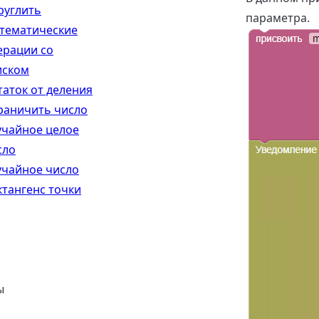
руглить
параметра.
тематические
ерации со
иском
таток от деления
раничить число
учайное целое
сло
учайное число
ктангенс точки
ы