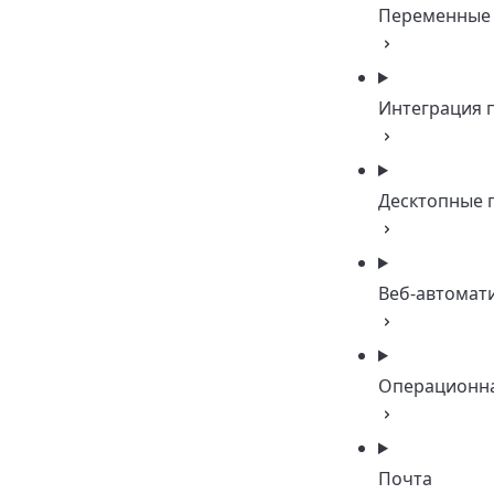
Переменные
Интеграция 
Десктопные 
Веб-автомат
Операционна
Почта