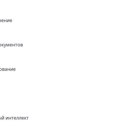
рение
окументов
ование
ый интеллект