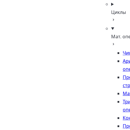
Циклы
Мат. оп
Чи
Ар
оп
Пр
стр
Ма
Тр
оп
Ко
Пр