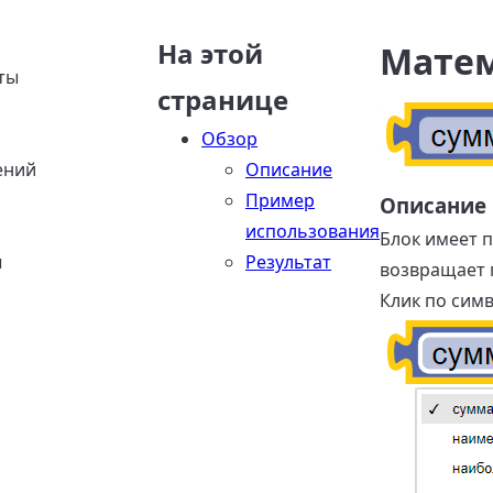
На этой
Матем
ты
странице
Обзор
ений
Описание
Пример
Описание
использования
Блок имеет п
ы
Результат
возвращает 
Клик по сим