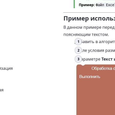
Пример:
Файл Exce
Пример исполь
В данном примере перед 
поясняющим текстом.
Добавить в алгори
После условия раз
В параметре
Текст
изация
ая