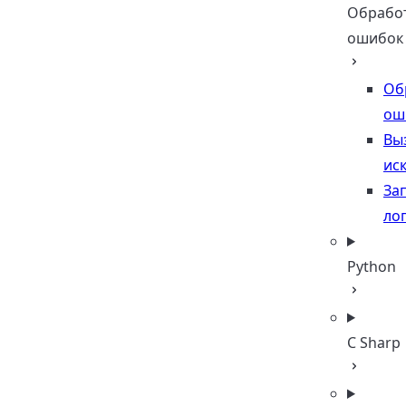
Обрабо
ошибок
Об
ош
Вы
ис
За
лог
Python
C Sharp