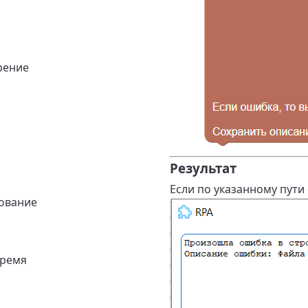
рение
Результат
Если по указанному пути
ование
время