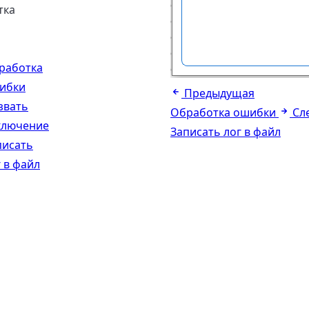
тка
работка
ибки
Предыдущая
звать
Обработка ошибки
Сл
ключение
Записать лог в файл
писать
 в файл