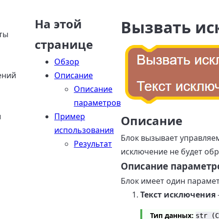
На этой
Вызвать и
ты
странице
Обзор
ений
Описание
Описание
параметров
ы
Пример
Описание
использования
Блок вызывает управляе
Результат
исключение не будет об
Описание параметр
Блок имеет один парамет
Текст исключения
Тип данных:
str (С