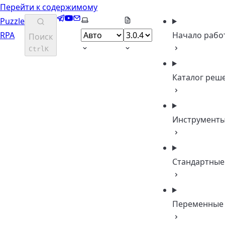
Перейти к содержимому
Telegram
YouTube
Email
Выберите тему
Puzzle
RPA
Начало рабо
Поиск
Ctrl
K
Каталог реш
Инструмент
Стандартные
Переменные