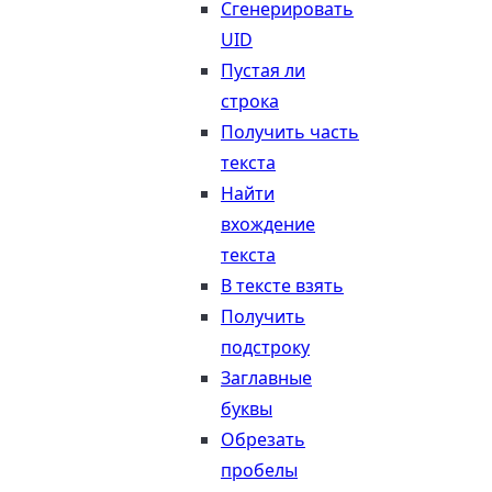
Сгенерировать
UID
Пустая ли
строка
Получить часть
текста
Найти
вхождение
текста
В тексте взять
Получить
подстроку
Заглавные
буквы
Обрезать
пробелы