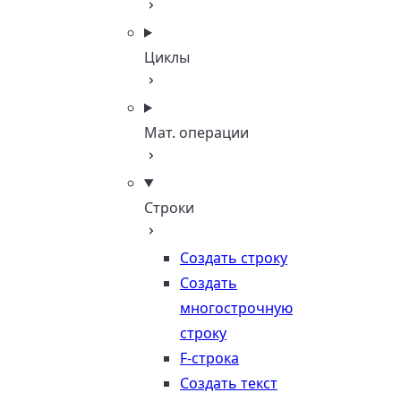
Циклы
Мат. операции
Строки
Создать строку
Создать
многострочную
строку
F-строка
Создать текст