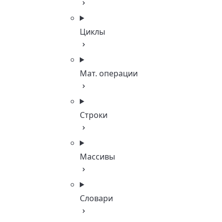
Циклы
Мат. операции
Строки
Массивы
Словари