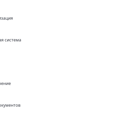
изация
я система
рение
окументов