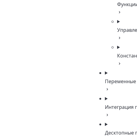
Функци
Управл
Конста
Переменные
Интеграция 
Десктопные 