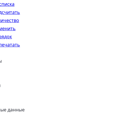
списка
дсчитать
личество
менить
рядок
печатать
ы
и
ные данные