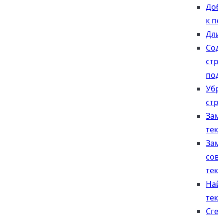
До
к 
Дл
Со
ст
по
Уб
ст
За
тек
За
со
тек
На
тек
Сг