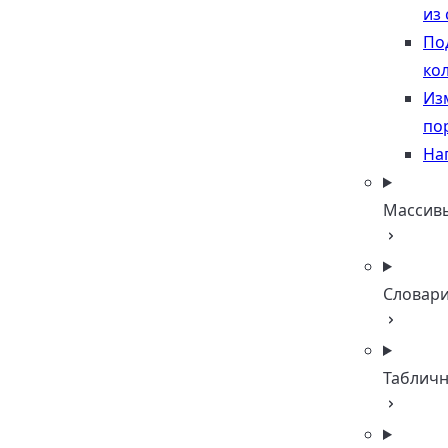
из 
По
ко
Из
по
На
Массив
Словар
Таблич