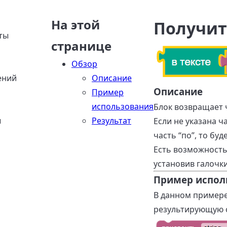
На этой
Получит
ты
странице
Обзор
ений
Описание
Описание
Пример
использования
Блок возвращает ч
ы
Результат
Если не указана ча
часть “по”, то бу
Есть возможность 
установив галочк
Пример испол
В данном примере 
результирующую с