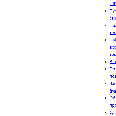
UI
Пу
ст
По
тек
На
вх
тек
В т
По
по
За
бу
Об
пр
Сд