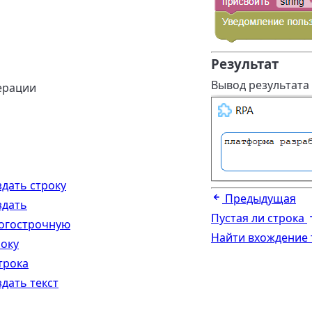
Результат
Вывод результата 
ерации
здать строку
Предыдущая
здать
Пустая ли строка
огострочную
Найти вхождение 
року
трока
здать текст