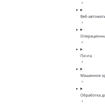
Веб-автомат
Операционна
Почта
Машинное з
Обработка д