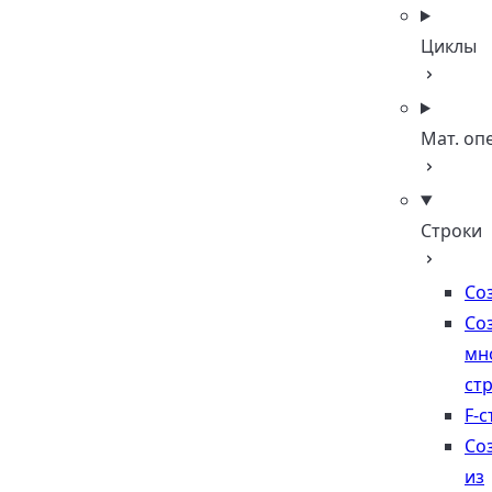
Циклы
Мат. оп
Строки
Со
Со
мн
ст
F-с
Со
из