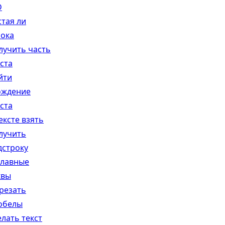
D
стая ли
рока
лучить часть
ста
йти
ождение
ста
ексте взять
лучить
дстроку
главные
квы
резать
обелы
елать текст