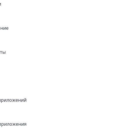
и
ение
нты
приложений
приложения