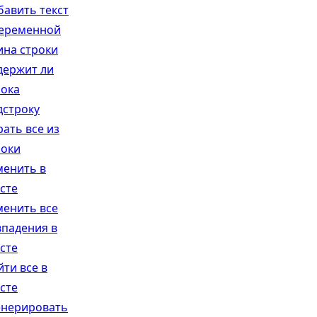
бавить текст
переменной
ина строки
держит ли
рока
дстроку
рать все из
роки
менить в
сте
менить все
впадения в
сте
йти все в
сте
енерировать