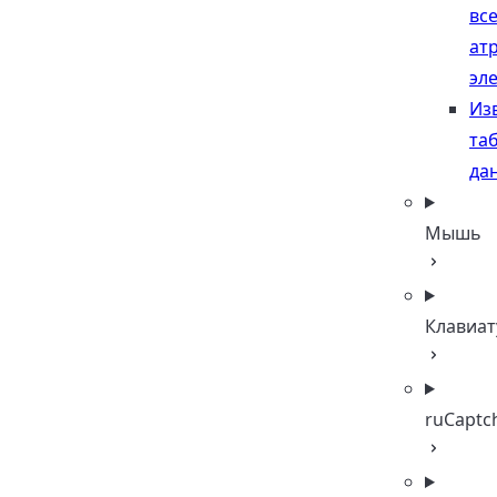
вс
ат
эл
Из
та
да
Мышь
Клавиат
ruCaptc