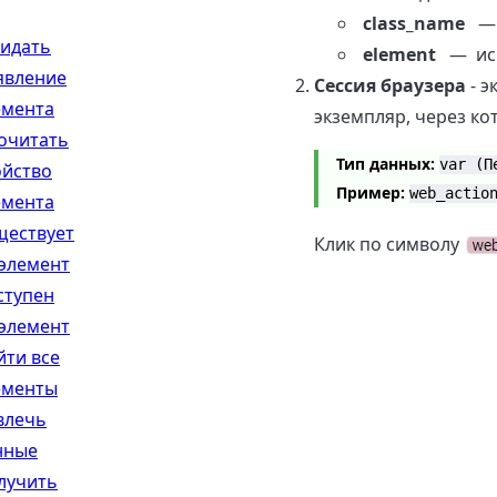
class_name
— 
идать
element
— исп
явление
Сессия браузера
- э
емента
экземпляр, через к
очитать
Тип данных:
var (П
ойство
Пример:
web_actio
емента
ществует
Клик по символу
 элемент
ступен
 элемент
йти все
ементы
влечь
нные
лучить