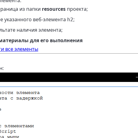
лемента:
траница из папки
resources
проекта;
е указанного веб-элемента
;
h2
льтате наличия элемента;
 материалы для его выполнения
ти все элементы
н: