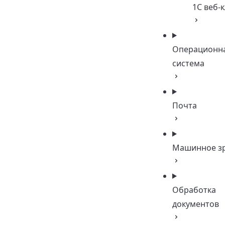
1C веб-
Операционн
система
Почта
Машинное з
Обработка
документов