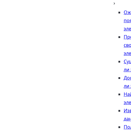
Ож
по
эл
Пр
св
эл
Су
ли
До
ли
На
эл
Из
да
По