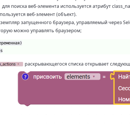
для поиска веб-элемента используется атрибут class_n
ользуется веб-элемент (объект).
кземпляр запущенного браузера, управляемый через Sele
оторую можно управлять браузером;
еременная)
ns
раскрывающегося списка открывает следую