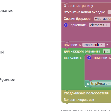
ование
ый
бучение