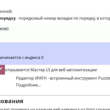
енной:
порядку
- порядковый номер вкладки по порядку, в кот
исло)
ачинается с индекса 0
открывается Мастер UI для веб-автоматизации
Редактор XPATH - встроенный инструмент Puzzl
Подробнее...
зования
одит проверка на наличие веб-элемента на html страни