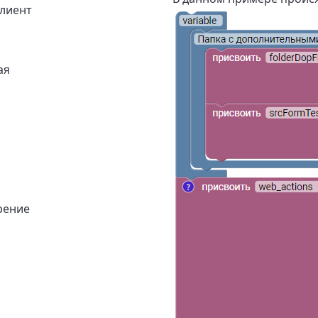
клиент
ая
рение