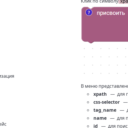
Клик по символу
изация
В меню представлен
xpath
— для по
css-selector
— 
tag_name
— дл
name
— для по
ейс
id
— для поиск