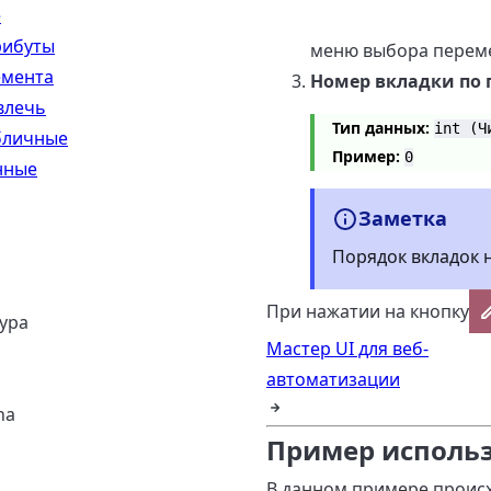
е
рибуты
меню выбора перем
емента
Номер вкладки по 
влечь
Тип данных:
int (Ч
бличные
Пример:
0
нные
Заметка
Порядок вкладок н
При нажатии на кнопку
ура
Мастер UI для веб-
автоматизации
ha
Пример исполь
В данном примере происх