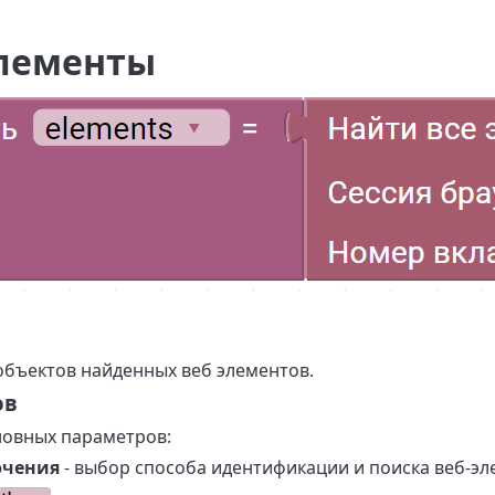
элементы
объектов найденных веб элементов.
ов
новных параметров:
ючения
- выбор способа идентификации и поиска веб-эл