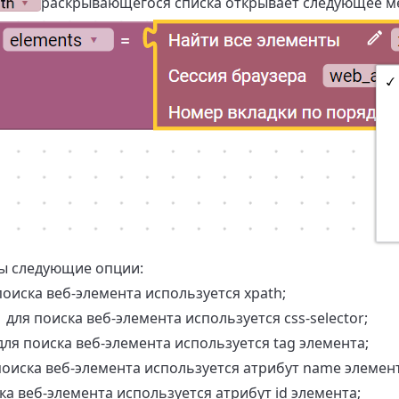
раскрывающегося списка открывает следующее м
ы следующие опции:
иска веб-элемента используется xpath;
для поиска веб-элемента используется css-selector;
я поиска веб-элемента используется tag элемента;
иска веб-элемента используется атрибут name элемент
а веб-элемента используется атрибут id элемента;