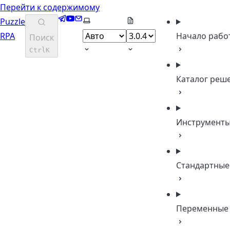
Перейти к содержимому
Telegram
YouTube
Email
Выберите тему
Puzzle
RPA
Начало рабо
Поиск
Ctrl
K
Каталог реш
Инструмент
Стандартные
Переменные