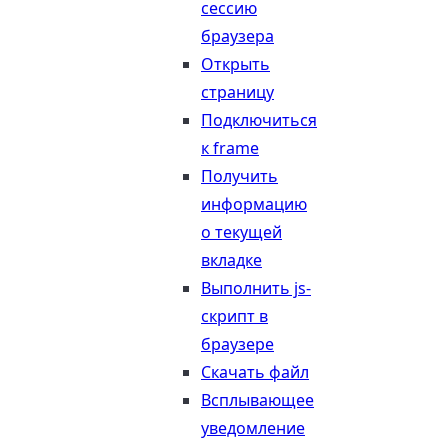
сессию
браузера
Открыть
страницу
Подключиться
к frame
Получить
информацию
о текущей
вкладке
Выполнить js-
скрипт в
браузере
Скачать файл
Всплывающее
уведомление